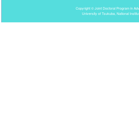
Copyright © Joint Doctoral Program in Ad
University of Tsukuba, National Instit