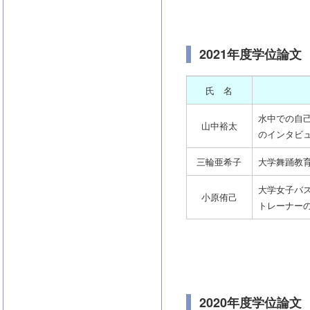
2021年度学位論文
氏 名
水中での自
山中裕太
のインタビ
三輪亜希子
大学舞踊教
大学女子バ
小原侑己
トレーナー
2020年度学位論文