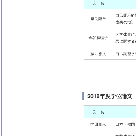
氏 名
自己開示経
奈良隆章
成果の検証
大学体育に
金谷麻理子
果に関する
藤井雅文
自己調整学
2018年度学位論文
氏 名
梶田和宏
日本・韓国