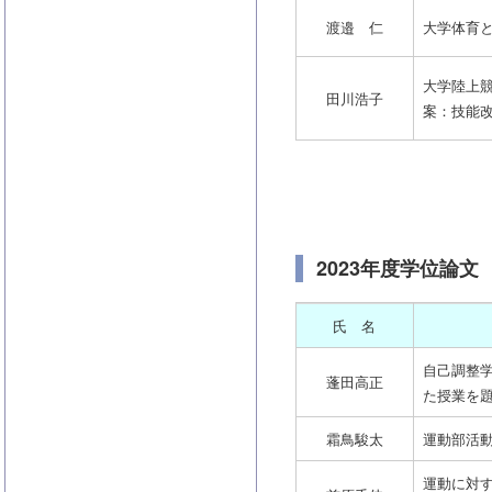
渡邉 仁
大学体育
大学陸上
田川浩子
案：技能
2023年度学位論文
氏 名
自己調整学
蓬田高正
た授業を題
霜鳥駿太
運動部活
運動に対