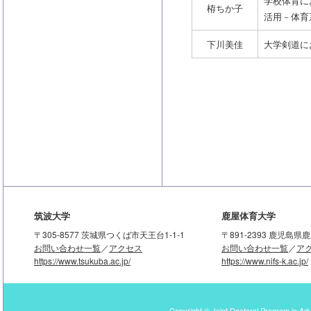
学校体育に
栫ちか子
活用－体育
下川美佳
大学剣道に
筑波大学
鹿屋体育大学
〒305-8577 茨城県つくば市天王台1-1-1
〒891-2393 鹿児島
お問い合わせ一覧
／
アクセス
お問い合わせ一覧
／
ア
https://www.tsukuba.ac.jp/
https://www.nifs-k.ac.jp/
Copyright © Joint Doctoral Program in Ad