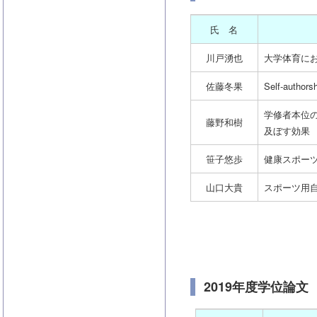
氏 名
川戸湧也
大学体育にお
佐藤冬果
Self-au
学修者本位
藤野和樹
及ぼす効果
笹子悠歩
健康スポー
山口大貴
スポーツ用
2019年度学位論文