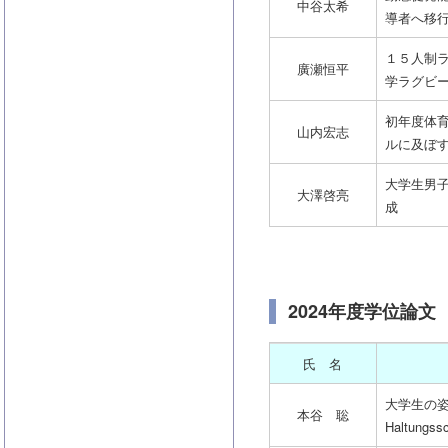
中谷太希
導者へ移行
１５人制
廣瀬恒平
学ラグビ
初年度体
山内宏志
ルに及ぼ
大学生男
大澤啓亮
成
2024年度学位論文
氏 名
大学生の
本谷 聡
Haltun