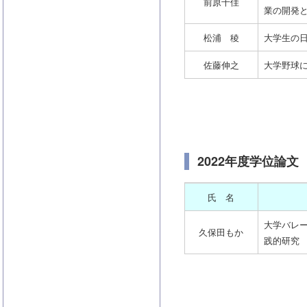
前原千佳
業の開発
松浦 稜
大学生の
佐藤伸之
大学野球
2022年度学位論文
氏 名
大学バレ
久保田もか
践的研究