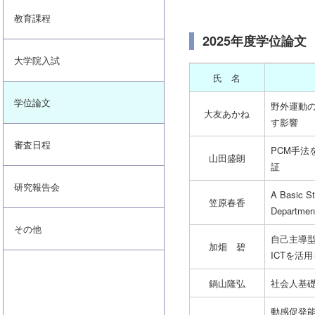
教育課程
2025年度学位論文
大学院入試
氏 名
学位論文
野外運動
大友あかね
す影響
審査日程
PCM手
山田盛朗
証
研究報告会
A Basic St
笠原春香
Department
その他
自己主導型
加畑 碧
ICTを活
鍋山隆弘
社会人基礎
動感促発